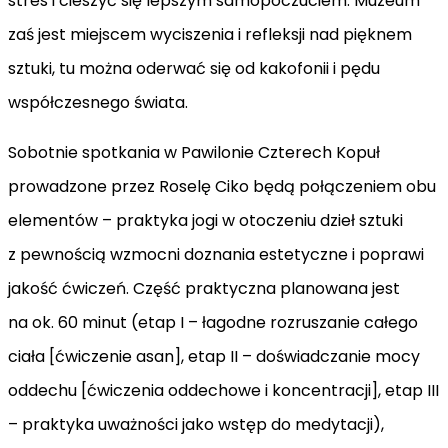
stres i cieszyć się lepszym samopoczuciem. Muzeum
zaś jest miejscem wyciszenia i refleksji nad pięknem
sztuki, tu można oderwać się od kakofonii i pędu
współczesnego świata.
Sobotnie spotkania w Pawilonie Czterech Kopuł
prowadzone przez Roselę Ciko będą połączeniem obu
elementów – praktyka jogi w otoczeniu dzieł sztuki
z pewnością wzmocni doznania estetyczne i poprawi
jakość ćwiczeń. Część praktyczna planowana jest
na ok. 60 minut (etap I – łagodne rozruszanie całego
ciała [ćwiczenie asan], etap II – doświadczanie mocy
oddechu [ćwiczenia oddechowe i koncentracji], etap III
– praktyka uważności jako wstęp do medytacji),