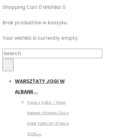
Shopping Cart
0
Wishlist
0
Brak produktów w koszyku.
Your wishlist is currently empty.
Search
for:
Search
WARSZTATY JOGI W
ALBANII
Toggle
Yoga x Valta – Yoga
Retreat z Roselą Ciko x
Hotel Valta 24-31 lipca
2026